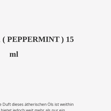
öl ( PEPPERMINT ) 15
ml
e Duft dieses ätherischen Öls ist weithin
 bietet jedoch weit mehr als nur ein