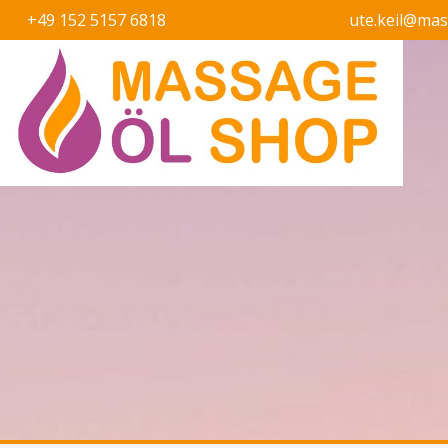
+49 152 5157 6818
ute.keil@ma