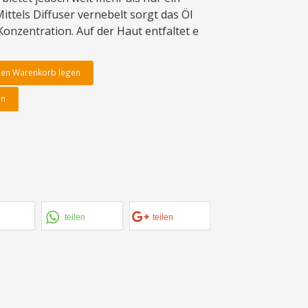
ttels Diffuser vernebelt sorgt das Öl
onzentration. Auf der Haut entfaltet e
den Warenkorb legen
en
teilen
teilen