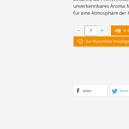
unverkennbares Aroma: Mi
für eine Atmosphäre der K
In 
Zur Wunschliste hinzufüg
teilen
tweet