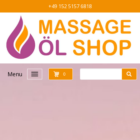
+49 152 5157 6818
Menu
0