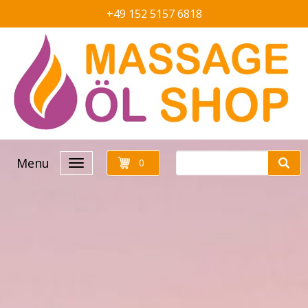
+49 152 5157 6818
Menu
0