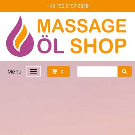
+49 152 5157 6818
Menu
0