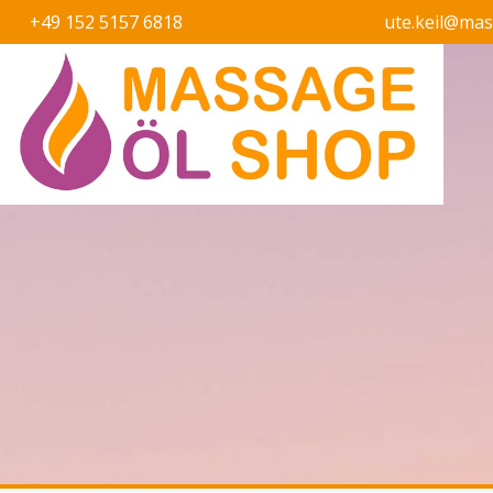
+49 152 5157 6818
ute.keil@ma