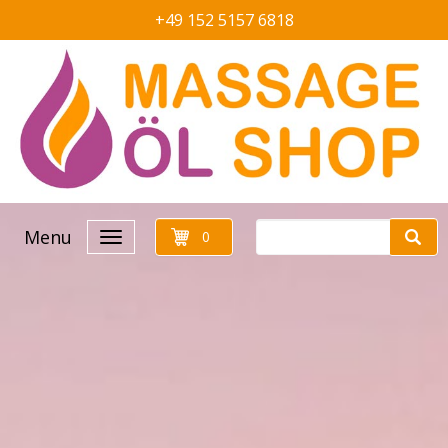
+49 152 5157 6818
Menu
0