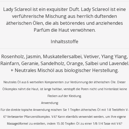
Lady Sclareol ist ein exquisiter Duft. Lady Sclareol ist eine
verführerische Mischung aus herrlich duftenden
ätherischen Ölen, die als betörendes und anziehendes
Parfüm die Haut verwöhnen.
Inhaltsstoffe
Rosenholz, Jasmin, Muskatellersalbei, Vetiver, Ylang Ylang,
Rainfarn, Geranie, Sandelholz, Orange, Salbei und Lavendel.
+
Neutrales Mischöl aus biologischer Herstellung.
Neutrales Öl aus 6 wertvollen Komponenten zur Verdünnung der ätherischen Öle. Dieser
Ölkomplex nährt die Haut, ist lange haltbar, verstopft die Poren nicht und hinterlässt keine
Flecken auf der Kleidung.
Anwendung:
Für die direkte topische Anwendung mischen Sie 1 Tropfen ätherisches Öl mit 1-8 Teelöffeln V-
6? Verbesserter Pflanzenölkomplex. V-6? Kann ebenfalls verwendet werden, um Ihre eigene
Massageölformel zu erstellen, indem 15-30 Tropfen Öl zu einer 1/8-1/4 Tasse mit V-6?