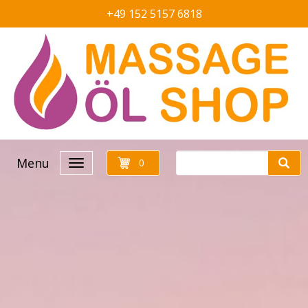
+49 152 5157 6818
Menu
0