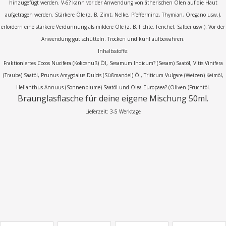
hinzugefügt werden. V-6? kann vor der Anwendung von ätherischen Ölen auf die Haut
aufgetragen werden. Stärkere Öle (z. B. Zimt, Nelke, Pfefferminz, Thymian, Oregano usw.),
erfordern eine stärkere Verdünnung als mildere Öle (z. B. Fichte, Fenchel, Salbei usw.). Vor der
Anwendung gut schütteln. Trocken und kühl aufbewahren.
Inhaltsstoffe:
Fraktioniertes Cocos Nucifera (Kokosnuß) Öl, Sesamum Indicum? (Sesam) Saatöl, Vitis Vinifera
(Traube) Saatöl, Prunus Amygdalus Dulcis (Süßmandel) Öl, Triticum Vulgare (Weizen) Keimöl,
Helianthus Annuus (Sonnenblume) Saatöl und Olea Europaea? (Oliven-)Fruchtöl.
Braunglasflasche für deine eigene Mischung 50ml.
Lieferzeit: 3-5 Werktage