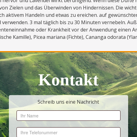
en hervor und Lavendel wirkt beruhigend. Wenn diese Düfte 
 von Zielen und das Überwinden von Hindernissen. Die wichti
ach aktivem Handeln und etwas zu ereichen. auf gewünschten
 verwenden. 3 mal täglich bis zu 30 Minuten vernebeln. Au
amenteneinnahme oder Krankheit vor der Anwendung einen Arz
sche Kamille), Picea mariana (Fichte), Cananga odorata (Yla
Kontakt
Schreib uns eine Nachricht