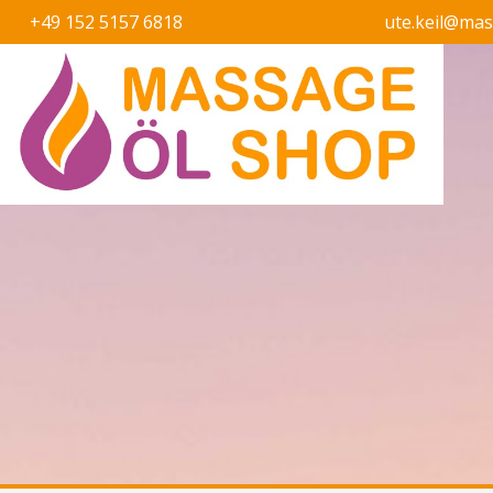
+49 152 5157 6818
ute.keil@ma