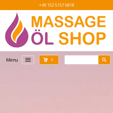
+49 152 5157 6818
Menu
0