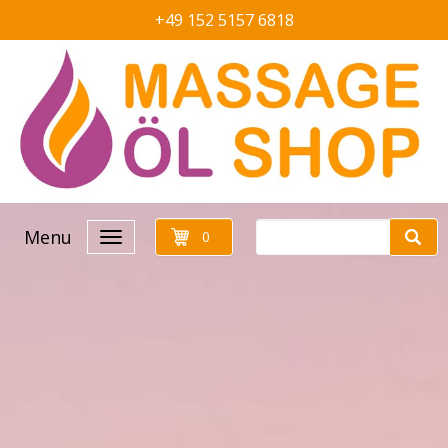
+49 152 5157 6818
Menu
0