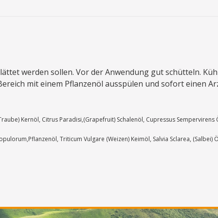
geglättet werden sollen. Vor der Anwendung gut schütteln. 
reich mit einem Pflanzenöl ausspülen und sofort einen Ar
(Traube) Kernöl, Citrus Paradisi,(Grapefruit) Schalenöl, Cupressus Sempervirens 
pulorum,Pflanzenöl, Triticum Vulgare (Weizen) Keimöl, Salvia Sclarea, (Salbei