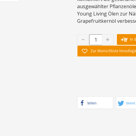
ausgewählter Pflanzenöle
Young Living Ölen zur N
Grapefruitkernöl verbesse
In 
Zur Wunschliste hinzufüg
teilen
tweet