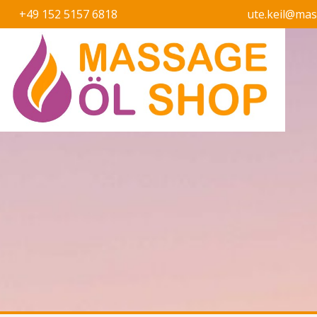
+49 152 5157 6818
ute.keil@ma