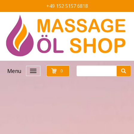
+49 152 5157 6818
Menu
0