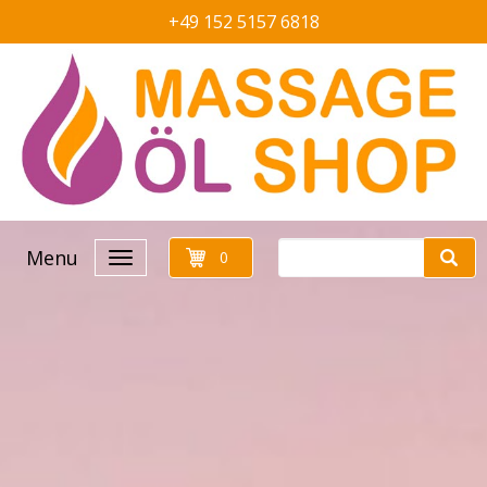
+49 152 5157 6818
Menu
0