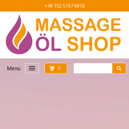
+49 152 5157 6818
Menu
0