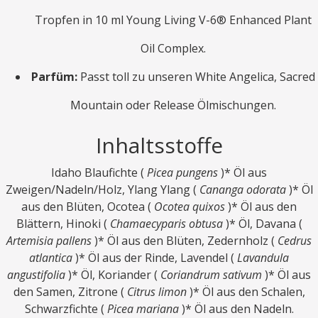
Tropfen in 10 ml Young Living V-6® Enhanced Plant
Oil Complex.
Parfüm:
Passt toll zu unseren White Angelica, Sacred
Mountain oder Release Ölmischungen.
Inhaltsstoffe
Idaho Blaufichte (
Picea pungens
)* Öl aus
Zweigen/Nadeln/Holz, Ylang Ylang (
Cananga odorata
)* Öl
aus den Blüten, Ocotea (
Ocotea quixos
)* Öl aus den
Blättern, Hinoki (
Chamaecyparis obtusa
)* Öl, Davana (
Artemisia pallens
)* Öl aus den Blüten, Zedernholz (
Cedrus
atlantica
)* Öl aus der Rinde, Lavendel (
Lavandula
angustifolia
)* Öl, Koriander (
Coriandrum sativum
)* Öl aus
den Samen, Zitrone (
Citrus limon
)* Öl aus den Schalen,
Schwarzfichte (
Picea mariana
)* Öl aus den Nadeln.