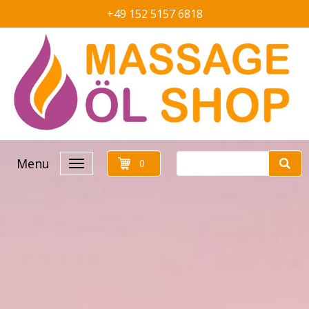
+49 152 5157 6818
Menu
0