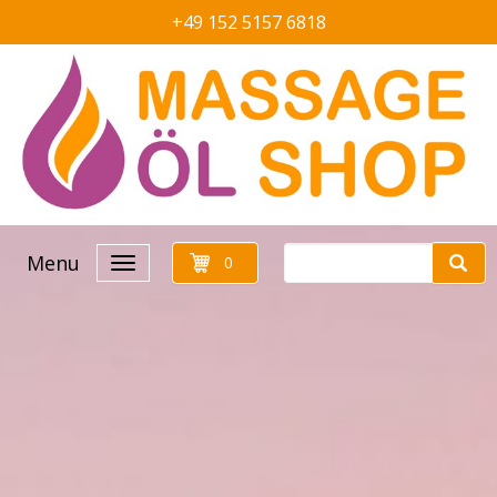
+49 152 5157 6818
Menu
0