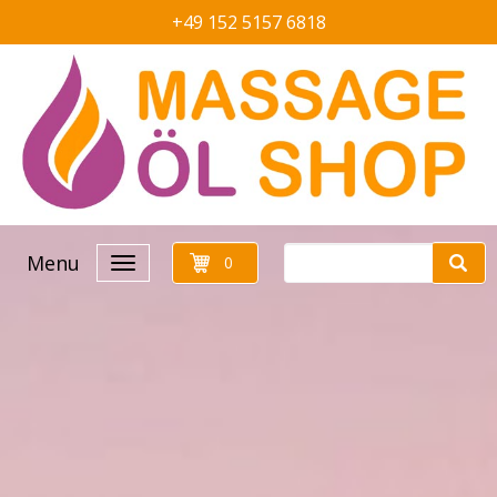
+49 152 5157 6818
Menu
0