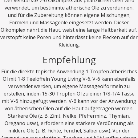
Der verstärkte V-6 Ölkomplex aus pflanzlichen Ölen wird
verwendet, um bestimmte ätherische Öle zu verdünnen,
und für die Zubereitung können eigene Mischungen,
Formeln und Massageöle eingesetzt werden. Dieser
Ölkomplex nährt die Haut, weist eine lange Haltbarkeit auf,
verstopft keine Poren und hinterlässt keine Flecken auf der
Kleidung.
Empfehlung
Für die direkte topische Anwendung 1 Tropfen ätherisches
Öl mit 1-8 Teelöffeln Young Living V-6. V-6 kann ebenfalls
verwendet werden, um eigene Massageölformeln zu
erstellen, indem 15-30 Tropfen Öl zu einer 1/8-1/4 Tasse
mit V-6 hinzugefügt werden. V-6 kann vor der Anwendung
von ätherischen Ölen auf die Haut aufgetragen werden.
Stärkere Öle (z. B. Zimt, Nelke, Pfefferminz, Thymian,
Oregano usw.), erfordern eine stärkere Verdünnung als
mildere Öle (z. B. Fichte, Fenchel, Salbei usw.). Vor der
Anwendung gut schütteln. Trocken und kühl aufbewahren.