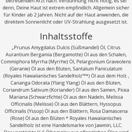
betreuenden Arzt nach. Verdünnung nicht nötig, es sei
denn, Deine Haut ist extrem empfindlich. Allgemein sicher
für Kinder ab 2 Jahren. Nicht auf der Haut anwenden, die
direktem Sonnenlicht oder UV-Strahlung ausgesetzt ist.
Inhaltsstoffe
„Prunus Amygdalus Dulcis (Süßmandel) Öl, Citrus
Aurantium Bergamia (Bergamotte) Öl aus den Schalen,
Commiphora Myrrha (Myrrhe) Öl, Pelargonium Graveolens
(Geranie) Öl aus den Blüten, Santalum Paniculatum
(Royales Hawaiianisches Sandelholz™*) Öl aus dem Holz ,
Cananga Odorata (Ylang Ylang) Öl aus den Blüten,
Coriandrum Sativum (Koriander) Öl aus den Samen, Picea
Mariana (Schwarzfichte) Öl aus den Nadeln, Melissa
Officinalis (Melisse) Öl aus den Blättern, Hyssopus
Officinalis (Yssop) Öl aus den Blättern, Rosa Damascena
(Rose) Öl aus den Blüten * Royales Hawaiianisches
Sandelholz ist eine Handelsmarke von Jawmin, LLC.