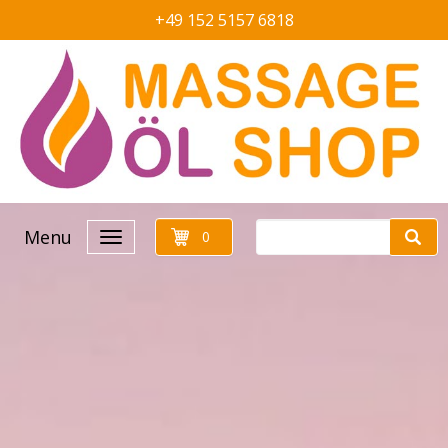
+49 152 5157 6818
Menu
0