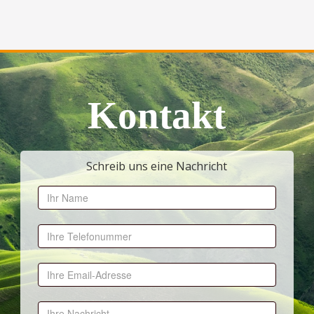
Kontakt
Schreib uns eine Nachricht