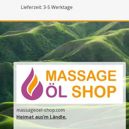
Lieferzeit: 3-5 Werktage
massageoel-shop.com
Heimat aus’m Ländle.