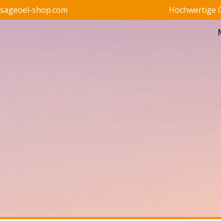
ssageoel-shop.com
Hochwertige Ö