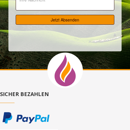
SICHER BEZAHLEN