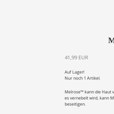
M
41,99 EUR
Auf Lager!
Nur noch 1 Artikel.
Melrose™ kann die Haut 
es vernebelt wird, kann
beseitigen.