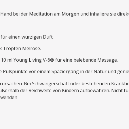
and bei der Meditation am Morgen und inhaliere sie direk
für einen würzigen Duft.
8 Tropfen Melrose.
 10 ml Young Living V-6® für eine belebende Massage.
ne Pulspunkte vor einem Spaziergang in der Natur und geni
rsachen. Bei Schwangerschaft oder bestehenden Krankheit
ußerhalb der Reichweite von Kindern aufbewahren. Nicht fü
erwenden