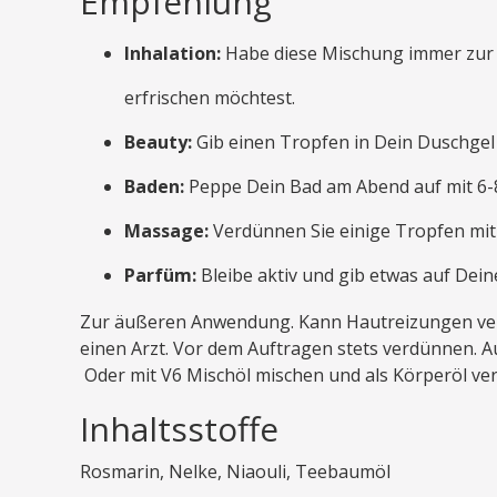
Empfehlung
Inhalation:
Habe diese Mischung immer zur H
erfrischen möchtest.
Beauty:
Gib einen Tropfen in Dein Duschgel 
Baden:
Peppe Dein Bad am Abend auf mit 6-
Massage:
Verdünnen Sie einige Tropfen mit
Parfüm:
Bleibe aktiv und gib etwas auf Dei
Zur äußeren Anwendung. Kann Hautreizungen veru
einen Arzt. Vor dem Auftragen stets verdünnen. A
Oder mit V6 Mischöl mischen und als Körperöl v
Inhaltsstoffe
Rosmarin, Nelke, Niaouli, Teebaumöl