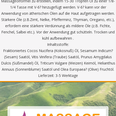
Massageölformel zu erstellen, indem 15-30 Tropfen Öl zu einer 1/8-
1/4 Tasse mit V-6? hinzugefügt werden. V-6? kann vor der
Anwendung von ätherischen Ölen auf die Haut aufgetragen werden.
Stärkere Öle (z.B.Zimt, Nelke, Pfefferminz, Thymian, Oregano, etc.),
erfordern eine stärkere Verdünnung als mildere Öle (z.B. Fichte,
Fenchel, Salbei etc.). Vor der Anwendung gut schütteln. Trocken und
kühl aufbewahren .
Inhaltsstoffe:
Fraktioniertes Cocos Nucifera (Kokosnuß) Öl, Sesamum Indicum?
(Sesam) Saatöl, Vitis Vinifera (Traube) Saatöl, Prunus Amygdalus
Dulcis (Süßmandel) Öl, Triticum Vulgare (Weizen) Keimöl, Helianthus
Annuus (Sonnenblume) Saatöl und Olea Europaea? (Olive) Fruchtöl.
Lieferzeit: 3-5 Werktage