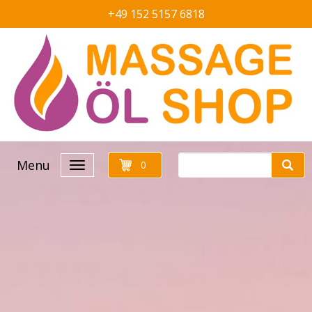
+49 152 5157 6818
Menu
0