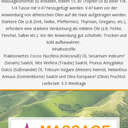
Massageölformel zu erstellen, indem 15-30 Tropfen Öl zu einer 1/8-
1/4 Tasse mit V-6? hinzugefügt werden. V-6? kann vor der
Anwendung von ätherischen Ölen auf die Haut aufgetragen werden.
Stärkere Öle (z.B.Zimt, Nelke, Pfefferminz, Thymian, Oregano, etc.),
erfordern eine stärkere Verdünnung als mildere Öle (z.B. Fichte,
Fenchel, Salbei etc.). Vor der Anwendung gut schütteln. Trocken und
kühl aufbewahren .
Inhaltsstoffe:
Fraktioniertes Cocos Nucifera (Kokosnuß) Öl, Sesamum Indicum?
(Sesam) Saatöl, Vitis Vinifera (Traube) Saatöl, Prunus Amygdalus
Dulcis (Süßmandel) Öl, Triticum Vulgare (Weizen) Keimöl, Helianthus
Annuus (Sonnenblume) Saatöl und Olea Europaea? (Olive) Fruchtöl.
Lieferzeit: 3-5 Werktage