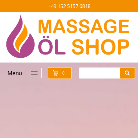
+49 152 5157 6818
Menu
0