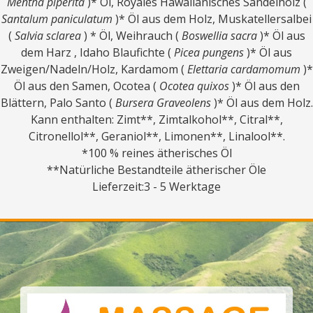
Mentha piperita
)* Öl, Royales Hawaiianisches Sandelholz (
Santalum paniculatum
)* Öl aus dem Holz, Muskatellersalbei
(
Salvia sclarea
) * Öl, Weihrauch (
Boswellia sacra
)* Öl aus
dem Harz , Idaho Blaufichte (
Picea pungens
)* Öl aus
Zweigen/Nadeln/Holz, Kardamom (
Elettaria cardamomum
)*
Öl aus den Samen, Ocotea (
Ocotea quixos
)* Öl aus den
Blättern, Palo Santo (
Bursera Graveolens
)* Öl aus dem Holz.
Kann enthalten: Zimt**, Zimtalkohol**, Citral**,
Citronellol**, Geraniol**, Limonen**, Linalool**.
*100 % reines ätherisches Öl
**Natürliche Bestandteile ätherischer Öle
Lieferzeit:3 - 5 Werktage