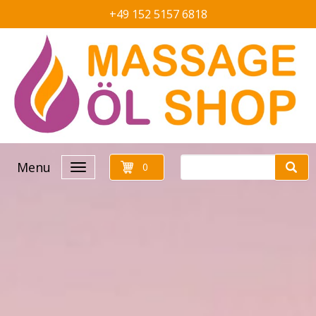
+49 152 5157 6818
Menu
0