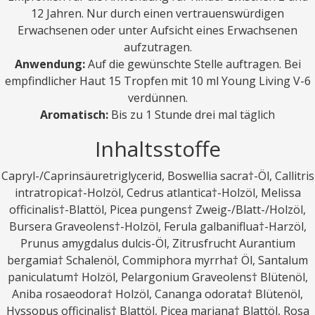
12 Jahren. Nur durch einen vertrauenswürdigen
Erwachsenen oder unter Aufsicht eines Erwachsenen
aufzutragen.
Anwendung:
Auf die gewünschte Stelle auftragen. Bei
empfindlicher Haut 15 Tropfen mit 10 ml Young Living V-6
verdünnen.
Aromatisch:
Bis zu 1 Stunde drei mal täglich
Inhaltsstoffe
Capryl-/Caprinsäuretriglycerid, Boswellia sacra†-Öl, Callitris
intratropica†-Holzöl, Cedrus atlantica†-Holzöl, Melissa
officinalis†-Blattöl, Picea pungens† Zweig-/Blatt-/Holzöl,
Bursera Graveolens†-Holzöl, Ferula galbaniflua†-Harzöl,
Prunus amygdalus dulcis-Öl, Zitrusfrucht Aurantium
bergamia† Schalenöl, Commiphora myrrha† Öl, Santalum
paniculatum† Holzöl, Pelargonium Graveolens† Blütenöl,
Aniba rosaeodora† Holzöl, Cananga odorata† Blütenöl,
Hyssopus officinalis† Blattöl, Picea mariana† Blattöl, Rosa