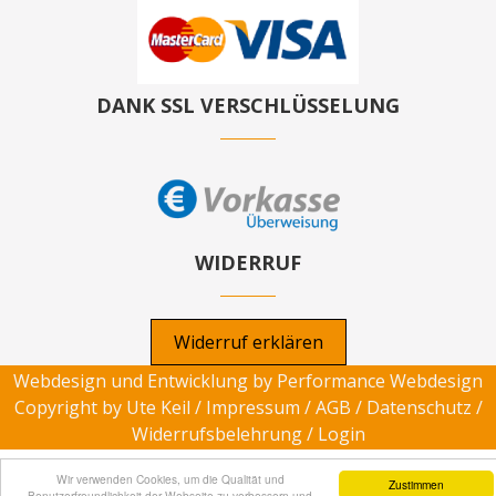
DANK SSL VERSCHLÜSSELUNG
WIDERRUF
Widerruf erklären
Webdesign und Entwicklung by
Performance Webdesign
Copyright by Ute Keil /
Impressum
/
AGB
/
Datenschutz
/
Widerrufsbelehrung
/
Login
Wir verwenden Cookies, um die Qualität und
Zustimmen
Benutzerfreundlichkeit der Webseite zu verbessern und