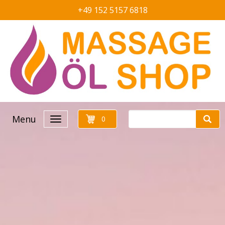
+49 152 5157 6818
Menu
0