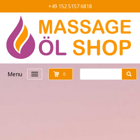
+49 152 5157 6818
Menu
0