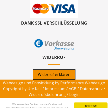
DANK SSL VERSCHLÜSSELUNG
WIDERRUF
Widerruf erklären
Webdesign und Entwicklung by
Performance Webdesign
Copyright by Ute Keil /
Impressum
/
AGB
/
Datenschutz
/
Widerrufsbelehrung
/
Login
Wir verwenden Cookies, um die Qualität und
Zustimmen
Benutzerfreundlichkeit der Webseite zu verbessern und