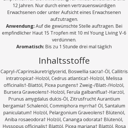
12 Jahren. Nur durch einen vertrauenswürdigen
Erwachsenen oder unter Aufsicht eines Erwachsenen
aufzutragen.
Anwendung:
Auf die gewünschte Stelle auftragen. Bei
empfindlicher Haut 15 Tropfen mit 10 ml Young Living V-6
verdünnen.
Aromatisch:
Bis zu 1 Stunde drei mal täglich
Inhaltsstoffe
Capryl-/Caprinsäuretriglycerid, Boswellia sacra†-Öl, Callitris
intratropica†-Holzöl, Cedrus atlantica†-Holzöl, Melissa
officinalis†-Blattöl, Picea pungens† Zweig-/Blatt-/Holzöl,
Bursera Graveolens†-Holzöl, Ferula galbaniflua†-Harzöl,
Prunus amygdalus dulcis-Öl, Zitrusfrucht Aurantium
bergamia† Schalenöl, Commiphora myrrha† Öl, Santalum
paniculatum† Holzöl, Pelargonium Graveolens† Blütenöl,
Aniba rosaeodora† Holzöl, Cananga odorata† Blütenöl,
Hyssopus officinalis† Blattöl, Picea mariana† Blattöl, Rosa