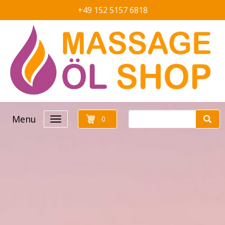
+49 152 5157 6818
Menu
0