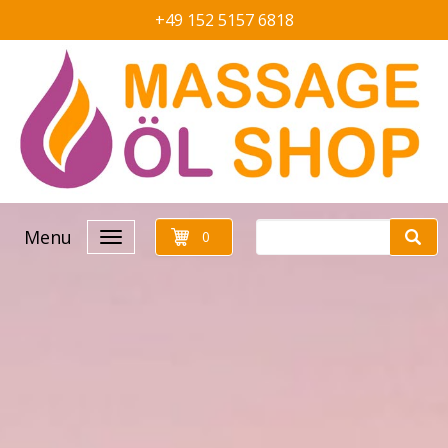
+49 152 5157 6818
Menu
0