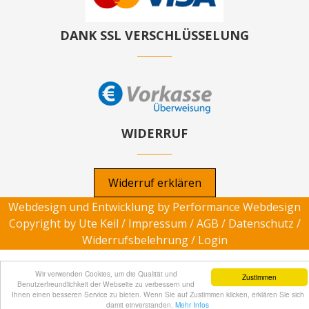
DANK SSL VERSCHLÜSSELUNG
WIDERRUF
Widerruf erklären
Webdesign und Entwicklung by
Performance Webdesign
Copyright by Ute Keil /
Impressum
/
AGB
/
Datenschutz
/
Widerrufsbelehrung
/
Login
Wir verwenden Cookies, um die Qualität und
Zustimmen
Benutzerfreundlichkeit der Webseite zu verbessern und
Ihnen einen besseren Service zu bieten. Wenn Sie auf Zustimmen klicken, erklären Sie sich
damit einverstanden.
Mehr Infos