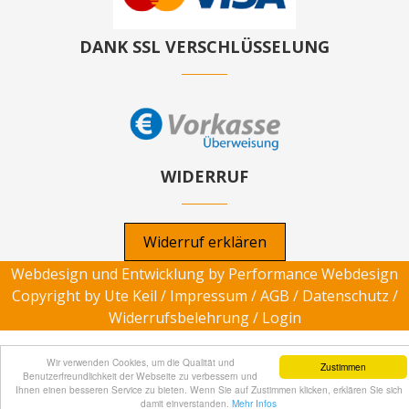
DANK SSL VERSCHLÜSSELUNG
WIDERRUF
Widerruf erklären
Webdesign und Entwicklung by
Performance Webdesign
Copyright by Ute Keil /
Impressum
/
AGB
/
Datenschutz
/
Widerrufsbelehrung
/
Login
Wir verwenden Cookies, um die Qualität und
Zustimmen
Benutzerfreundlichkeit der Webseite zu verbessern und
Ihnen einen besseren Service zu bieten. Wenn Sie auf Zustimmen klicken, erklären Sie sich
damit einverstanden.
Mehr Infos