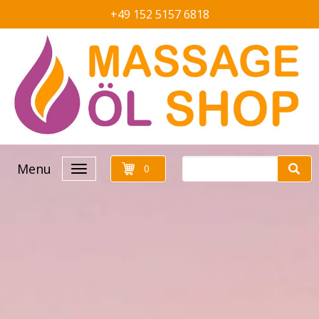
+49 152 5157 6818
Menu
0