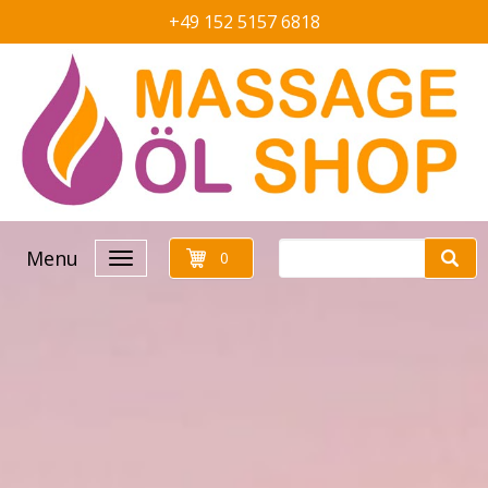
+49 152 5157 6818
Menu
0