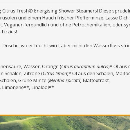
ng Citrus Fresh® Energising Shower Steamers! Diese sprude
Zitrusölen und einem Hauch frischer Pfefferminze. Lasse D
elt. Veganer-fereundlich und ohne Petrochemikalien, oder sy
Fizzies!
Dusche, wo er feucht wird, aber nicht den Wasserfluss stö
onensäure, Wasser, Orange (
Citrus aurantium dulcis
)* Öl aus 
en Schalen, Zitrone (
Citrus limon
)* Öl aus den Schalen, Maltod
 Schalen, Grüne Minze (
Mentha spicata
) Blattextrakt.
*, Limonene**, Linalool**