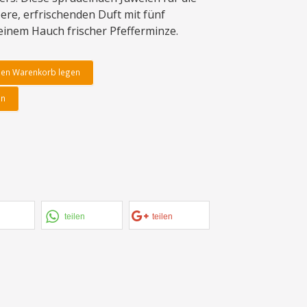
re, erfrischenden Duft mit fünf
einem Hauch frischer Pfefferminze.
den Warenkorb legen
en
teilen
teilen