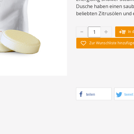
Dusche haben einen saube
beliebten Zitrusölen und 
In 
Zur Wunschliste hinzufüg
teilen
tweet