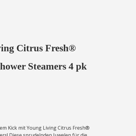
ing Citrus Fresh®
Shower Steamers 4 pk
nem Kick mit Young Living Citrus Fresh®
rs! Diese sprudelnden Juwelen für die