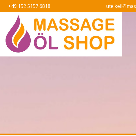
+49 152 5157 6818
ute.keil@ma