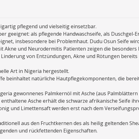
gartig pflegend und vielseitig einsetzbar.
rper geeignet: als pflegende Handwaschseife, als Duschgel-Er
eeignet, insbesondere bei Problemhaut. Dudu Osun Seife wi
t Akne und Neurodermitis Patienten zeigen die besonders h
d Linderung von Entzündungen, Akne und Rötungen bereit
lle Art in Nigeria hergestellt.
 beinhaltet natürliche Hautpflegekomponenten, die bereits
 Nigeria gewonnenes Palmkernöl mit Asche (aus Palmblätte
e enthaltene Asche erhält die schwarze afrikanische Seife ihr
nig und Limettensaft werden erst nach dem Verseifungsproz
raditionell aus den Fruchtkernen des als heilig geltenden
legenden und rückfettenden Eigenschaften.