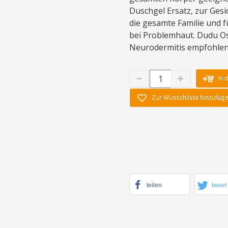
Duschgel Ersatz, zur Gesi
die gesamte Familie und 
bei Problemhaut. Dudu Os
Neurodermitis empfohlen
In 
Zur Wunschliste hinzufüg
teilen
tweet