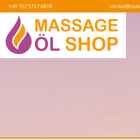
+49 152 5157 6818
ute.keil@ma