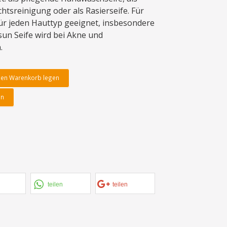
chtsreinigung oder als Rasierseife. Für
für jeden Hauttyp geeignet, insbesondere
un Seife wird bei Akne und
.
den Warenkorb legen
en
teilen
teilen