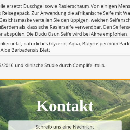
milie ersetzt Duschgel sowie Rasierschaum. Von einigen Men
des Reisegepäck. Zur Anwendung die afrikanische Seife mit
e Gesichtsmaske verteilen Sie den üppigen, weichen Seifens
ußerdem als klassische Rasierseife verwendbar. Den Seifens
r abspülen. Die Dudu Osun Seife wird bei Akne empfohlen.
ernelat, natürliches Glycerin, Aqua, Butyrospermum Parkii B
 Aloe Barbadensis Blatt
2016 und klinische Studie durch Complife Italia.
Kontakt
Schreib uns eine Nachricht