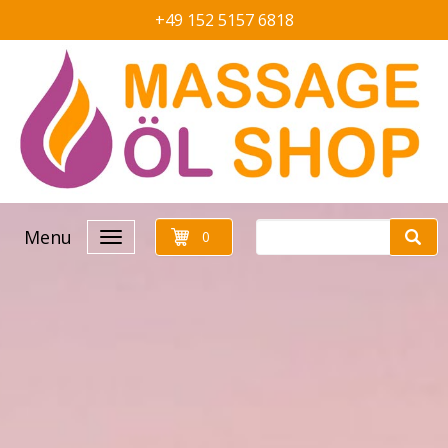
+49 152 5157 6818
Menu
0