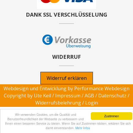
DANK SSL VERSCHLÜSSELUNG
WIDERRUF
Widerruf erklären
Webdesign und Entwicklung by
Performance Webdesign
Copyright by Ute Keil /
Impressum
/
AGB
/
Datenschutz
/
Widerrufsbelehrung
/
Login
Wir verwenden Cookies, um die Qualität und
Zustimmen
Benutzerfreundlichkeit der Webseite zu verbessern und
Ihnen einen besseren Service zu bieten. Wenn Sie auf Zustimmen klicken, erklären Sie sich
damit einverstanden.
Mehr Infos