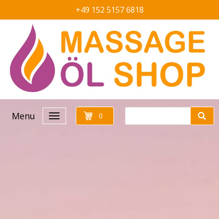
+49 152 5157 6818
Menu
0