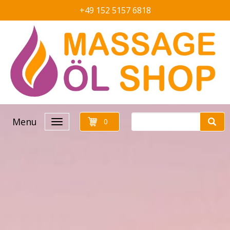
+49 152 5157 6818
Menu
0