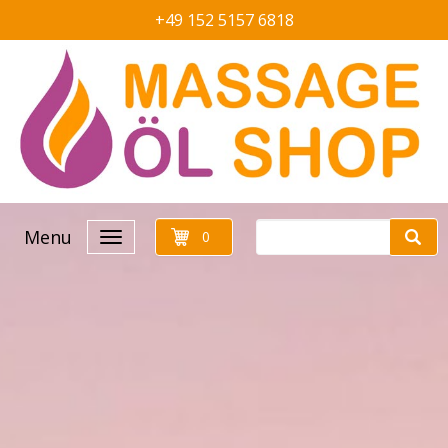
+49 152 5157 6818
Menu
0