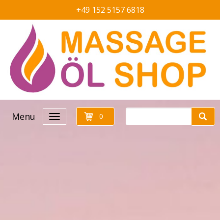
+49 152 5157 6818
Menu
0