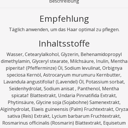
Beschreibung
Empfehlung
Täglich anwenden, um das Haar optimal zu pflegen.
Inhaltsstoffe
Wasser, Cetearylalkohol, Glyzerin, Behenamidopropyl
dimethylamin, Glyceryl stearate, Milchsäure, Inulin, Mentha
piperita† (Pfefferminze) Öl, Sodium levulinat, Orbignya
speciosa Kernöl, Astrocaryum murumuru Kernbutter,
Lavandula angustifolia† (Lavendel) Öl, Potassium sorbat,
Seidenhydrolat, Sodium anisat , Panthenol, Mentha
spicata† Blattextrakt, Undaria Pinnatifida Extrakt,
Phytinsäure, Glycine soja (Sojabohne) Samenextrakt,
Alginhydrolat, Elaeis guineensis (Palm) Fruchtextrakt, Oryza
sativa (Reis) Extrakt, Lycium barbarum Fruchtextrakt,
Rosmarinus officinalis (Rosmarin) Blattextrakt, Equisetum