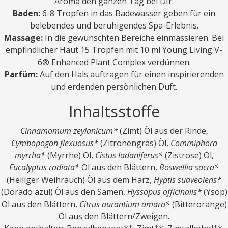
Aroma den ganzen Tag bei DIr.
Baden:
6-8 Tropfen in das Badewasser geben für ein
belebendes und beruhigendes Spa-Erlebnis.
Massage:
In die gewünschten Bereiche einmassieren. Bei
empfindlicher Haut 15 Tropfen mit 10 ml Young Living V-
6® Enhanced Plant Complex verdünnen.
Parfüm:
Auf den Hals auftragen für einen inspirierenden
und erdenden persönlichen Duft.
Inhaltsstoffe
Cinnamomum zeylanicum*
(Zimt) Öl aus der Rinde,
Cymbopogon flexuosus*
(Zitronengras) Öl,
Commiphora
myrrha*
(Myrrhe) Öl,
Cistus ladaniferus*
(Zistrose) Öl,
Eucalyptus radiata*
Öl aus den Blättern,
Boswellia sacra*
(Heiliger Weihrauch) Öl aus dem Harz,
Hyptis suaveolens*
(Dorado azul) Öl aus den Samen,
Hyssopus officinalis*
(Ysop)
Öl aus den Blättern,
Citrus aurantium amara*
(Bitterorange)
Öl aus den Blättern/Zweigen.