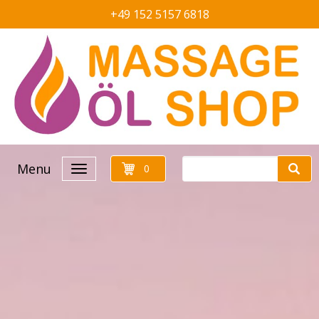
+49 152 5157 6818
Menu
0