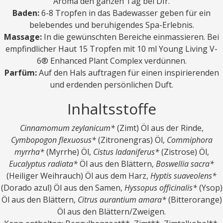
Aroma den ganzen Tag bei DIr.
Baden:
6-8 Tropfen in das Badewasser geben für ein
belebendes und beruhigendes Spa-Erlebnis.
Massage:
In die gewünschten Bereiche einmassieren. Bei
empfindlicher Haut 15 Tropfen mit 10 ml Young Living V-
6® Enhanced Plant Complex verdünnen.
Parfüm:
Auf den Hals auftragen für einen inspirierenden
und erdenden persönlichen Duft.
Inhaltsstoffe
Cinnamomum zeylanicum*
(Zimt) Öl aus der Rinde,
Cymbopogon flexuosus*
(Zitronengras) Öl,
Commiphora
myrrha*
(Myrrhe) Öl,
Cistus ladaniferus*
(Zistrose) Öl,
Eucalyptus radiata*
Öl aus den Blättern,
Boswellia sacra*
(Heiliger Weihrauch) Öl aus dem Harz,
Hyptis suaveolens*
(Dorado azul) Öl aus den Samen,
Hyssopus officinalis*
(Ysop)
Öl aus den Blättern,
Citrus aurantium amara*
(Bitterorange)
Öl aus den Blättern/Zweigen.