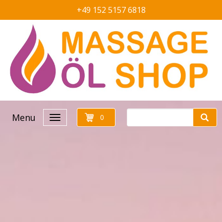
+49 152 5157 6818
Menu
0