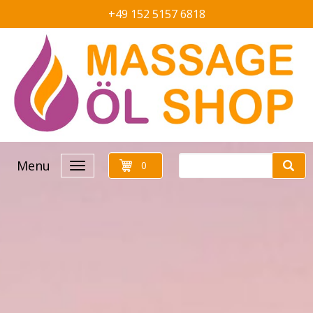
+49 152 5157 6818
Menu
0