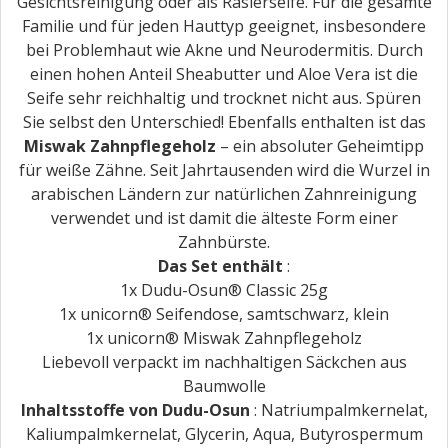
Gesichtsreinigung oder als Rasierseife. Für die gesamte
Familie und für jeden Hauttyp geeignet, insbesondere
bei Problemhaut wie Akne und Neurodermitis. Durch
einen hohen Anteil Sheabutter und Aloe Vera ist die
Seife sehr reichhaltig und trocknet nicht aus. Spüren
Sie selbst den Unterschied! Ebenfalls enthalten ist das
Miswak Zahnpflegeholz
– ein absoluter Geheimtipp
für weiße Zähne. Seit Jahrtausenden wird die Wurzel in
arabischen Ländern zur natürlichen Zahnreinigung
verwendet und ist damit die älteste Form einer
Zahnbürste.
Das Set enthält
:
1x Dudu-Osun® Classic 25g
1x unicorn® Seifendose, samtschwarz, klein
1x unicorn® Miswak Zahnpflegeholz
Liebevoll verpackt im nachhaltigen Säckchen aus
Baumwolle
Inhaltsstoffe von Dudu-Osun
: Natriumpalmkernelat,
Kaliumpalmkernelat, Glycerin, Aqua, Butyrospermum