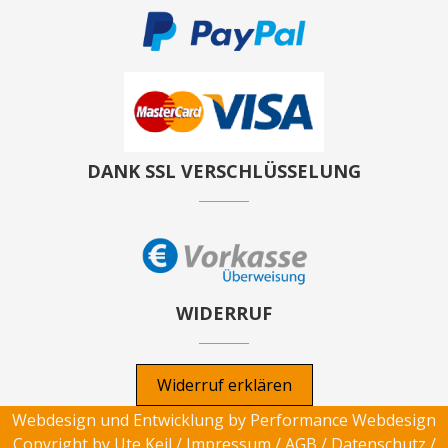
DANK SSL VERSCHLÜSSELUNG
WIDERRUF
Widerruf erklären
Webdesign und Entwicklung by
Performance Webdesign
Copyright by Ute Keil /
Impressum
/
AGB
/
Datenschutz
/