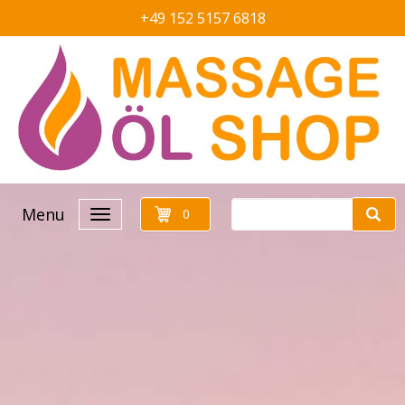
+49 152 5157 6818
Menu
0