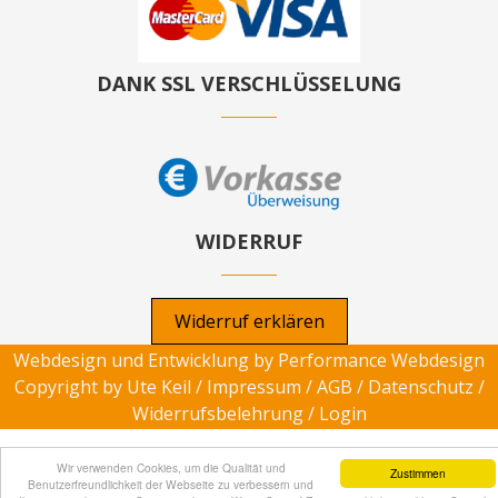
DANK SSL VERSCHLÜSSELUNG
WIDERRUF
Widerruf erklären
Webdesign und Entwicklung by
Performance Webdesign
Copyright by Ute Keil /
Impressum
/
AGB
/
Datenschutz
/
Widerrufsbelehrung
/
Login
Wir verwenden Cookies, um die Qualität und
Zustimmen
Benutzerfreundlichkeit der Webseite zu verbessern und