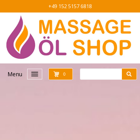
+49 152 5157 6818
Menu
0