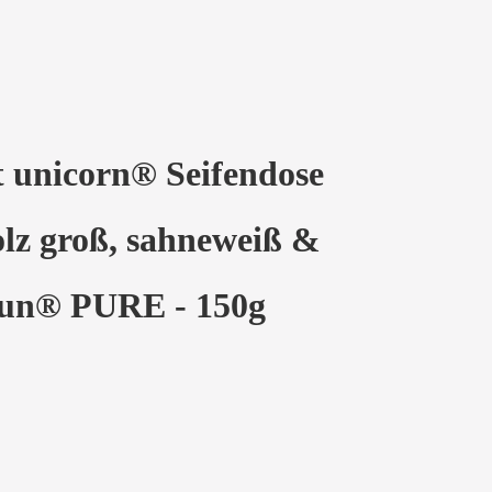
 unicorn® Seifendose
olz groß, sahneweiß &
un® PURE - 150g