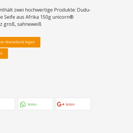
nthält zwei hochwertige Produkte: Dudu-
 Seife aus Afrika 150g unicorn®
lz groß, sahneweiß
den Warenkorb legen
en
teilen
teilen