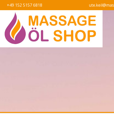
+49 152 5157 6818
ute.keil@ma