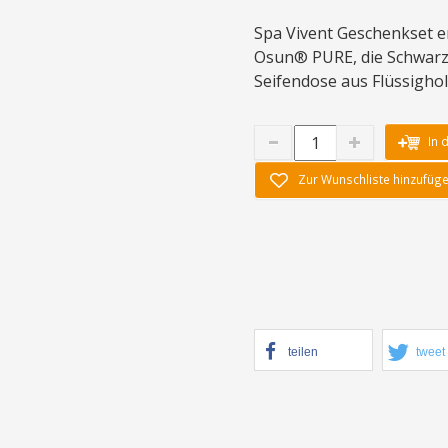
Spa Vivent Geschenkset e
Osun® PURE, die Schwarze
Seifendose aus Flüssigho
In 
Zur Wunschliste hinzufüg
teilen
tweet