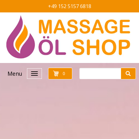
+49 152 5157 6818
Menu
0