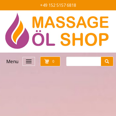
+49 152 5157 6818
Menu
0