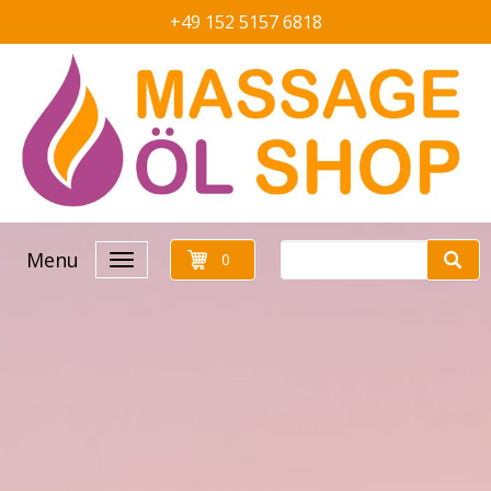
+49 152 5157 6818
Menu
0