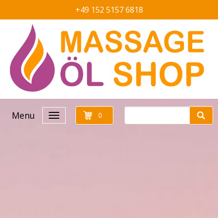
+49 152 5157 6818
Menu
0