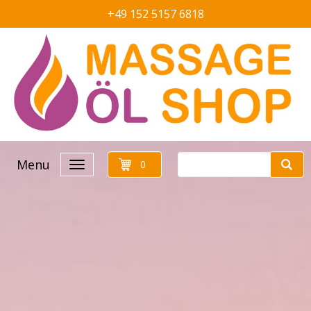
+49 152 5157 6818
Menu
0