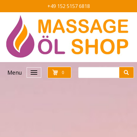
+49 152 5157 6818
Menu
0