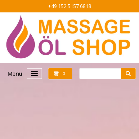
+49 152 5157 6818
Menu
0