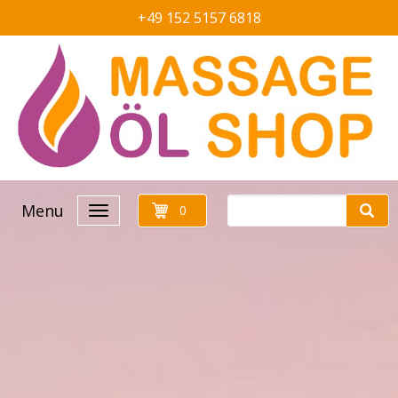
+49 152 5157 6818
Menu
0