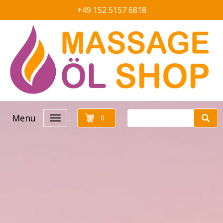
+49 152 5157 6818
Menu
0